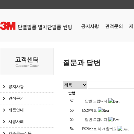
공지사항
견적문의
제
고객센터
질문과 답변
Customer Center
공지사항
순번
견적문의
57
답변 드립니다
제품안내
56
ES20이요
55
답변 드립니다
시공사례
54
ES20으로 해야 할까요
자주묻는질문