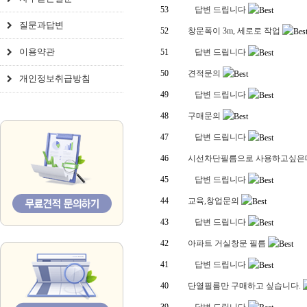
53
답변 드립니다
질문과답변
52
창문폭이 3m, 세로로 작업
이용약관
51
답변 드립니다
50
견적문의
개인정보취급방침
49
답변 드립니다
48
구매문의
47
답변 드립니다
46
시선차단필름으로 사용하고싶은데
45
답변 드립니다
44
교육,창업문의
43
답변 드립니다
42
아파트 거실창문 필름
41
답변 드립니다
40
단열필름만 구매하고 싶습니다.